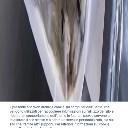
Il presente sito Web archivia cookie sul computer dell'utente, che
vengono utilizzati per raccogliere informazioni sull'utilizzo del sito e
ricordare i comportamenti dell'utente in futuro. I cookie servono a
migliorare il sito stesso e a offrire un servizio personalizzato, sia sul
sito che tramite altri supporti. Per ulteriori informazioni sui cookie,