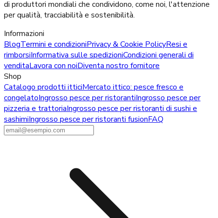
di produttori mondiali che condividono, come noi, l'attenzione
per qualità, tracciabilità e sostenibilità.
Informazioni
Blog
Termini e condizioni
Privacy & Cookie Policy
Resi e
rimborsi
Informativa sulle spedizioni
Condizioni generali di
vendita
Lavora con noi
Diventa nostro fornitore
Shop
Catalogo prodotti ittici
Mercato ittico: pesce fresco e
congelato
Ingrosso pesce per ristoranti
Ingrosso pesce per
pizzeria e trattoria
Ingrosso pesce per ristoranti di sushi e
sashimi
Ingrosso pesce per ristoranti fusion
FAQ