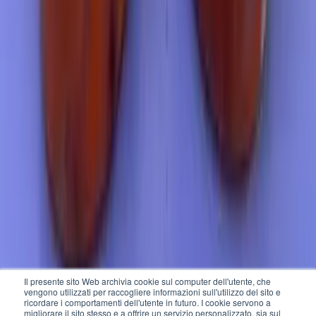
sashimi
Ingrosso pesce per ristoranti fusion
FAQ
Il presente sito Web archivia cookie sul computer dell'utente, che
vengono utilizzati per raccogliere informazioni sull'utilizzo del sito e
ricordare i comportamenti dell'utente in futuro. I cookie servono a
migliorare il sito stesso e a offrire un servizio personalizzato, sia sul